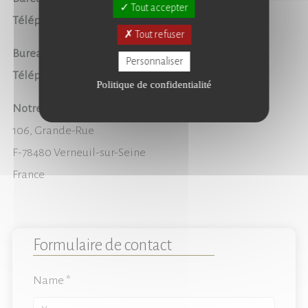
Tout accepter
Téléphone :
+33-9-70-40-79-22
Tout refuser
Bureau Administratif
Personnaliser
Téléphone :
+33-5-65-76-55-07
Politique de confidentialité
Notre Dame International High School
106, Grande-Rue
F-78480 Verneuil-sur-Seine
France
Formulaire de contact
Name *