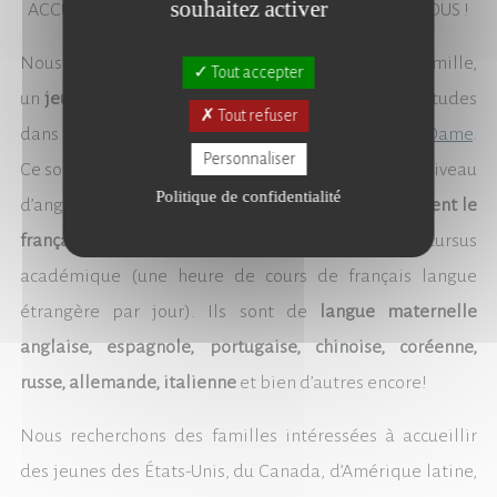
souhaitez activer
ACCUEILLEZ UN JEUNE ELEVE ÉTRANGER PARMI VOUS !
Nous vous proposons d’accueillir, au sein de votre famille,
Tout accepter
un
jeune lycéen étranger
qui vient poursuivre ses études
Tout refuser
dans l’école américaine
Lycée International Notre-Dame
.
Personnaliser
Ce sont des jeunes de 14/15 à 18 ans, qui ont un bon niveau
Politique de confidentialité
d’anglais voire sont bilingues ou natifs. Ils
apprennent le
français de manière intensive
dans leur cursus
académique (une heure de cours de français langue
étrangère par jour). Ils sont de
langue maternelle
anglaise, espagnole, portugaise, chinoise, coréenne,
russe, allemande, italienne
et bien d’autres encore!
Nous recherchons des familles intéressées à accueillir
des jeunes des États-Unis, du Canada, d’Amérique latine,