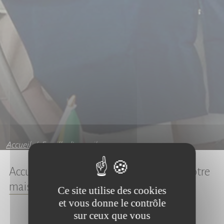
Accueil
Famille d'accueil
Accueillez un élève international dans votre
maison !
Ce site utilise des cookies
et vous donne le contrôle
Ouvrez votre famille au monde,
sur ceux que vous